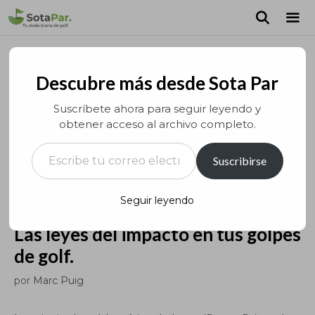
Saltar
al
contenido
MEN
Descubre más desde Sota Par
Suscríbete ahora para seguir leyendo y
obtener acceso al archivo completo.
Escribe tu correo electrónico…
Suscribirse
Seguir leyendo
Las leyes del impacto en tus golpes
de golf.
por
Marc Puig