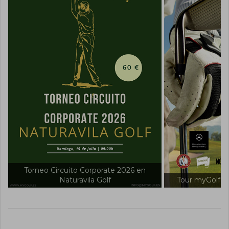
rate 2026 en
lf
Tour myGolf 2026 en Villanueva Golf