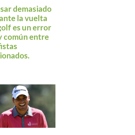
sar demasiado
ante la vuelta
golf es un error
 común entre
fistas
cionados.