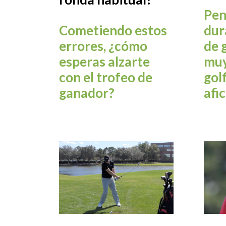
Pen
Cometiendo estos
dur
errores, ¿cómo
de 
esperas alzarte
muy
con el trofeo de
gol
ganador?
afi