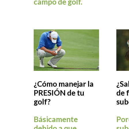
campo de golf.
¿Cómo manejar la
¿Sa
PRESIÓN de tu
de 
golf?
sub
Básicamente
Por
debido a que
sub