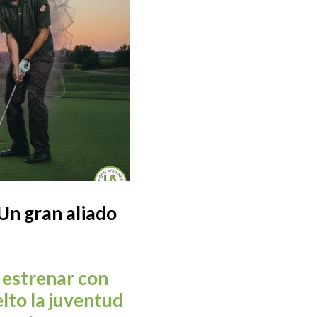
 Un gran aliado
Circuito Corporate 2026 en
Torneo Summunen en F
Atalaya Golf
Golf
 estrenar con
lto la juventud