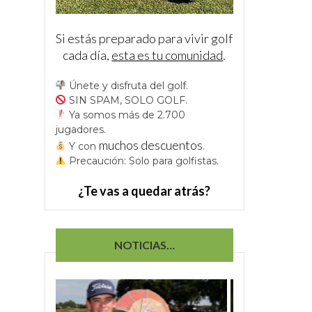
Si estás preparado para vivir golf
cada día,
esta es tu comunidad
.
Únete y disfruta del golf.
SIN SPAM, SOLO GOLF.
Ya somos más de 2.700
jugadores.
muchos descuentos
Y con
.
Precaución: Solo para golfistas.
¿Te vas a quedar atrás?
NOTICIAS…