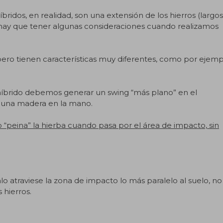
dos, en realidad, son una extensión de los hierros (largos
ad hay que tener algunas consideraciones cuando realizamos
, pero tienen características muy diferentes, como por ejemp
íbrido debemos generar un swing “más plano” en el
 una madera en la mano.
o “peina” la hierba cuando pasa por el área de impacto, sin
o atraviese la zona de impacto lo más paralelo al suelo, no
hierros.