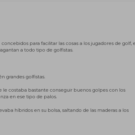
te por Marc Puig como coach de golf en SotaPar.com [https
 artículo completo, menciona al autor e incluye la URL de es
oncebidos para facilitar las cosas a los jugadores de golf, 
ragantan a todo tipo de golfistas.
n grandes golfistas.
 le costaba bastante conseguir buenos golpes con los
anza en ese tipo de palos.
vaba híbridos en su bolsa, saltando de las maderas a los