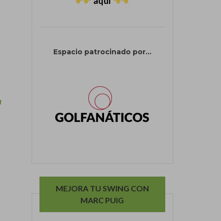
aquí
Espacio patrocinado por...
n
MEJORA TU SWING CON
MARC PUIG