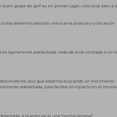
n buen golpe de golf es, en primer lugar, colocarse bien a l
la bolsa debemos adoptar una buena postura y colocación
la es ligeramente adelantada, nada de bola centrada ni en l
o descendente, sino que estamos buscando un movimiento
igeramente adelantada, para facilitar el impacto en el mom
elantada; si quieres sacar una “norma general”