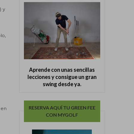
) y
lo,
Aprende con unas sencillas
lecciones y consigue un gran
swing desde ya.
RESERVA AQUÍ TU GREEN FEE
 en
CON MYGOLF