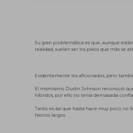
Este artículo ha sido redactado íntegramen
SotaPar .com/] Si vas a usar una parte o el
artículo. Gracias.
Su gran problemática es que, aunque están c
realidad, suelen ser los palos que más se at
Evidentemente los aficionados, pero tambié
El mismísimo Dustin Johnson reconoció que
híbridos, por ello no tenía demasiada confi
Tanto es así que hasta hace muy poco no lle
hierros largos.