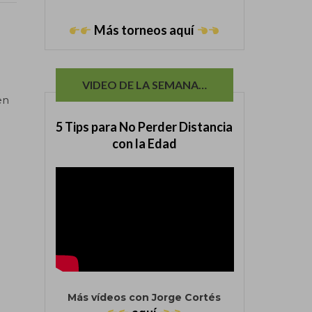
Más torneos aquí
://
te
VIDEO DE LA SEMANA…
en
5 Tips para No Perder Distancia
con la Edad
Más vídeos con Jorge Cortés