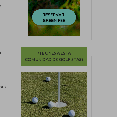
a
a
¿TE UNES A ESTA
COMUNIDAD DE GOLFISTAS?
ento