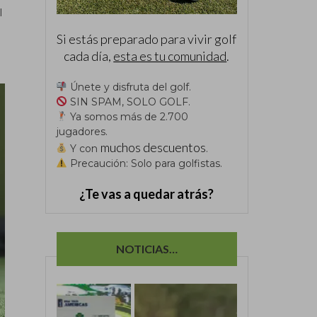
l
Si estás preparado para vivir golf
cada día,
esta es tu comunidad
.
Únete y disfruta del golf.
SIN SPAM, SOLO GOLF.
Ya somos más de 2.700
jugadores.
muchos descuentos
Y con
.
Precaución: Solo para golfistas.
¿Te vas a quedar atrás?
NOTICIAS…