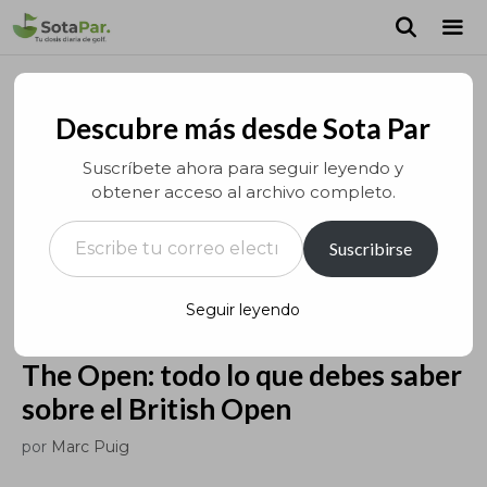
Saltar
al
contenido
MEN
Descubre más desde Sota Par
Suscríbete ahora para seguir leyendo y
obtener acceso al archivo completo.
Escribe tu correo electrónico…
Suscribirse
Seguir leyendo
The Open: todo lo que debes saber
sobre el British Open
por
Marc Puig