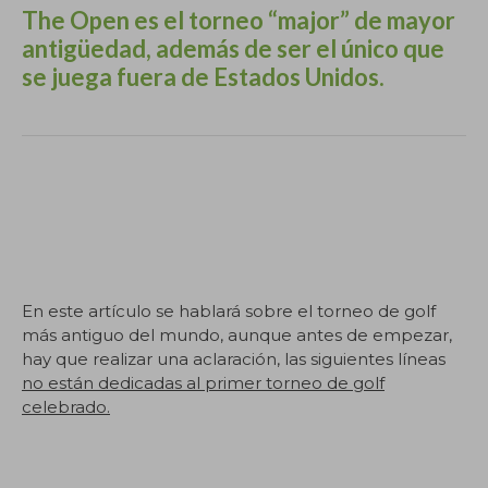
The
Open
es el torneo “major” de mayor
antigüedad, además de ser el único que
se juega fuera de Estados Unidos.
Este artículo ha sido redactado íntegramente por
Marc Puig como coach de golf en SotaPar.com
[https:// SotaPar .com/] Si vas a usar una parte o el
artículo completo, menciona al autor e incluye la
URL de este artículo. Gracias.
En este artículo se hablará sobre el torneo de golf
más antiguo del mundo, aunque antes de empezar,
hay que realizar una aclaración, las siguientes líneas
no están dedicadas al primer torneo de golf
celebrado.