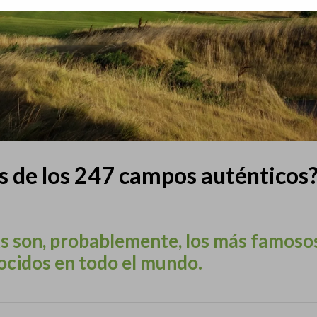
es de los 247 campos auténticos
ks son, probablemente, los más famoso
nocidos en todo el mundo.
Circuito Corporate 2026 en
Torneo Summunen en F
Atalaya Golf
Golf