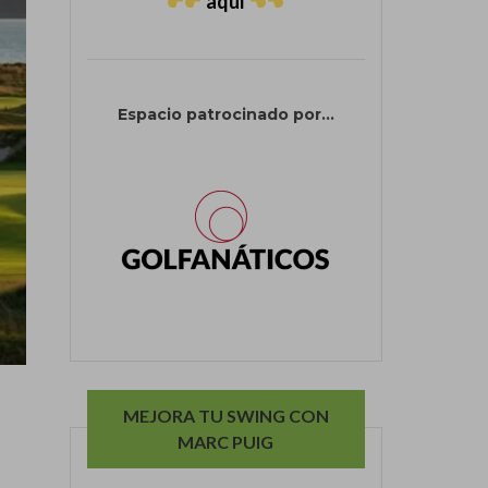
aquí
Espacio patrocinado por...
MEJORA TU SWING CON
MARC PUIG