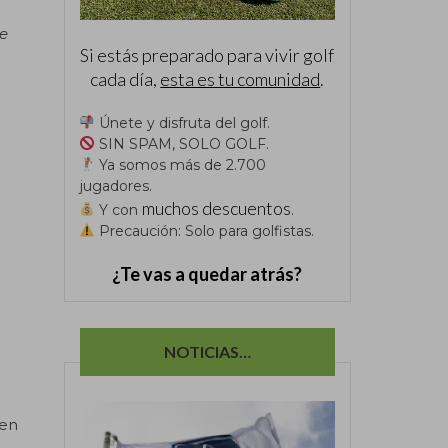
de
Si estás preparado para vivir golf
cada día,
esta es tu comunidad
.
Únete y disfruta del golf.
SIN SPAM, SOLO GOLF.
Ya somos más de 2.700
jugadores.
muchos descuentos
Y con
.
Precaución: Solo para golfistas.
¿Te vas a quedar atrás?
NOTICIAS…
 en