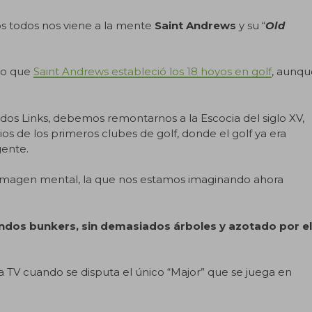
s todos nos viene a la mente
Saint Andrews
y su “
Old
ido que
Saint Andrews estableció los 18 hoyos en golf
, aunqu
dos Links, debemos remontarnos a la Escocia del siglo XV,
s de los primeros clubes de golf, donde el golf ya era
gente.
na imagen mental, la que nos estamos imaginando ahora
ndos bunkers, sin demasiados árboles y azotado por el
 TV cuando se disputa el único “Major” que se juega en