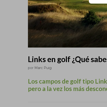
Links en golf ¿Qué sab
por
Marc Puig
Los campos de golf tipo Lin
pero a la vez los más desco