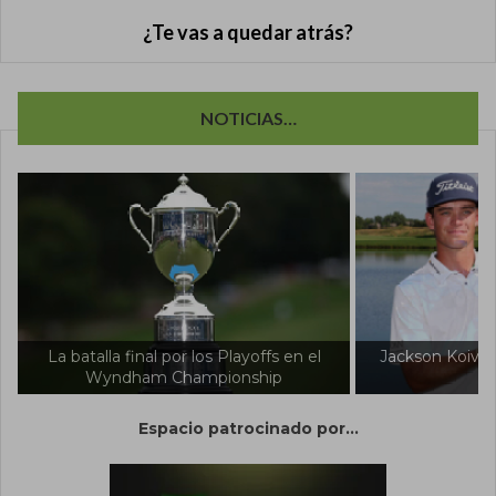
¿Te vas a quedar atrás?
NOTICIAS…
os Playoffs en el
Jackson Koivun sacude al mundo del
pionship
golf
Espacio patrocinado por...