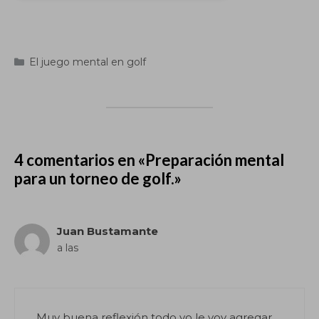
Categorías
El juego mental en golf
4 comentarios en «Preparación mental
para un torneo de golf.»
Juan Bustamante
a las
Muy buena reflexión todo yo le voy agregar