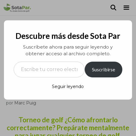
Saltar
al
contenido
MEN
Descubre más desde Sota Par
Suscríbete ahora para seguir leyendo y
obtener acceso al archivo completo.
Escribe tu correo electrónico…
Suscribirse
Preparación mental para un
Seguir leyendo
torneo de golf.
por
Marc Puig
Torneo de golf ¿Cómo afrontarlo
correctamente? Prepárate mentalmente
para jugar cualquier torneo de golf.