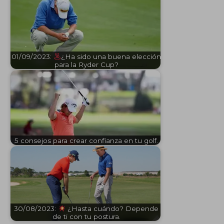
01/09/2023:
¿Ha sido una buena elección
para la Ryder Cup?
5 consejos para crear confianza en tu golf.
30/08/2023:
¿Hasta cuándo? Depende
de ti con tu postura.