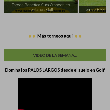
Torneo Intern
Torneo HAMILTON en Fontanals Golf
Fon
Más torneos aquí
VIDEO DE LA SEMANA…
Domina los PALOS LARGOS desde el suelo en Golf