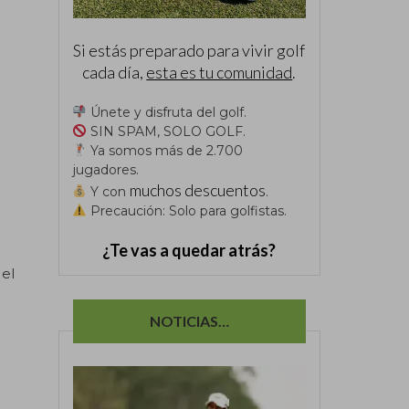
Si estás preparado para vivir golf
cada día,
esta es tu comunidad
.
Únete y disfruta del golf.
SIN SPAM, SOLO GOLF.
Ya somos más de 2.700
jugadores.
muchos descuentos
Y con
.
Precaución: Solo para golfistas.
¿Te vas a quedar atrás?
 el
NOTICIAS…