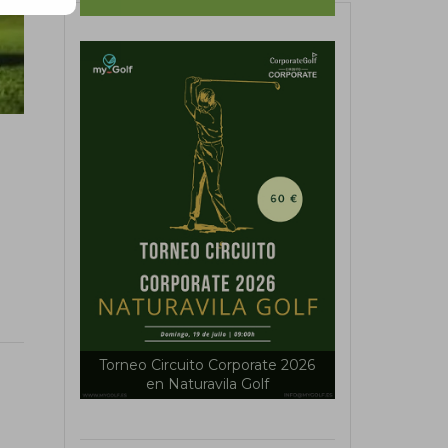
Torneo Circuito Corporate 2026
Tour myGolf 
nals Golf
en Naturavila Golf