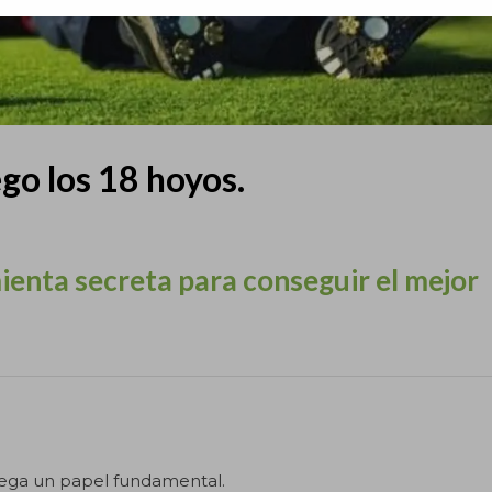
go los 18 hoyos.
ienta secreta para conseguir el mejor
Open britanico en One9club
Torneo OMEGA en Fonta
juega un papel fundamental.