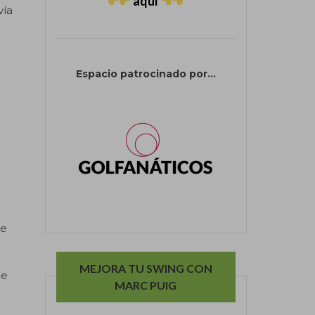
aquí
vía
Espacio patrocinado por...
ue
MEJORA TU SWING CON
de
MARC PUIG