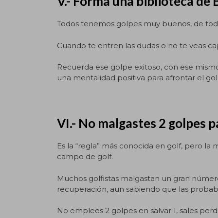
V.- Forma una biblioteca de
Todos tenemos golpes muy buenos, de todo 
Cuando te entren las dudas o no te veas capa
Recuerda ese golpe exitoso, con ese mismo 
una mentalidad positiva para afrontar el go
VI.- No malgastes 2 golpes p
Es la “regla” más conocida en golf, pero la 
campo de golf.
Muchos golfistas malgastan un gran número
recuperación, aun sabiendo que las probabil
No emplees 2 golpes en salvar 1, sales per