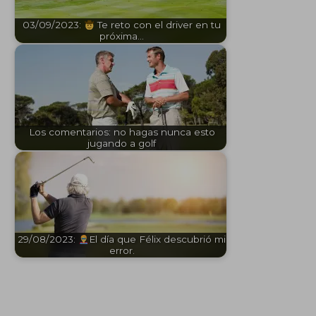
03/09/2023:
Te reto con el driver en tu
próxima…
Los comentarios: no hagas nunca esto
jugando a golf
29/08/2023:
El día que Félix descubrió mi
error.