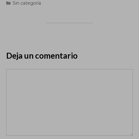
Categorías
Sin categoría
Deja un comentario
Comentario