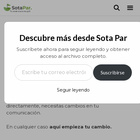
Saltar
al
contenido
MEN
Espacio patrocinado en la
Newsletter.
Descubre más desde Sota Par
por
Marc Puig
Suscríbete ahora para seguir leyendo y obtener
acceso al archivo completo.
Escribe tu correo electrónico…
Suscribirse
¡Muy buenas!
Seguir leyendo
Si estás aquí es porque valoras promocionar tu
empresa entre los golfistas aficionados o,
directamente, necesitas cambios en tu
comunicación.
En cualquier caso
aquí empieza tu cambio.