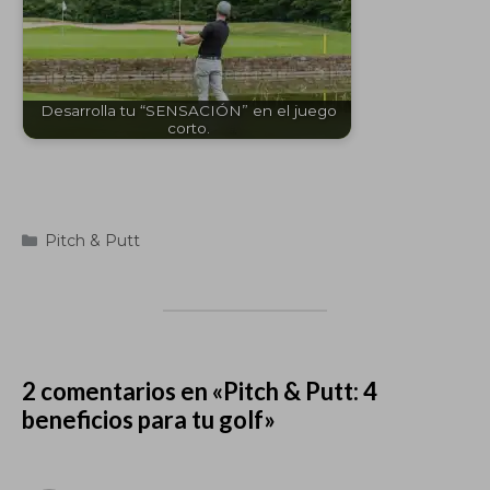
Desarrolla tu “SENSACIÓN” en el juego
corto.
Categorías
Pitch & Putt
2 comentarios en «Pitch & Putt: 4
beneficios para tu golf»