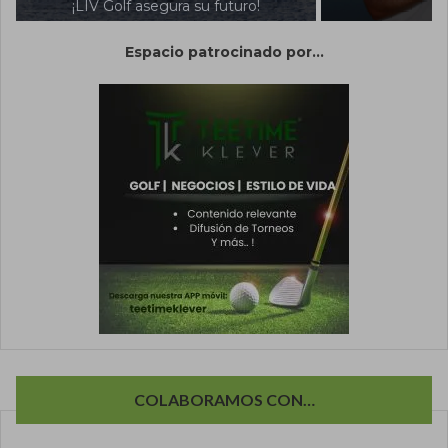
 su futuro!
golf
Espacio patrocinado por...
COLABORAMOS CON…