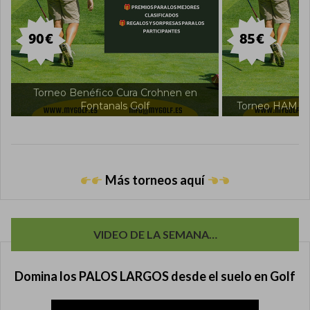
Torneo Intern
Torneo HAMILTON en Fontanals Golf
Fon
Más torneos aquí
VIDEO DE LA SEMANA…
Domina los PALOS LARGOS desde el suelo en Golf