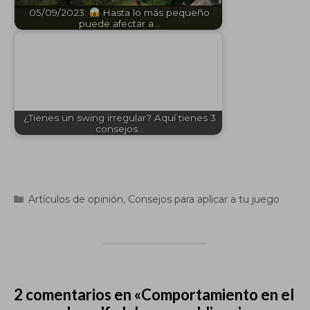
05/09/2023:
Hasta lo más pequeño
puede afectar a…
¿Tienes un swing irregular? Aquí tienes 3
consejos…
Categorías
Artículos de opinión
,
Consejos para aplicar a tu juego
2 comentarios en «Comportamiento en el