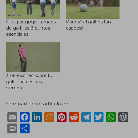
Guía para jugar torneos
Porqué el golf es tan
de golf: los 8 puntos
especial
esenciales.
3 reflexiones sobre tu
golf, nada es para
siempre.
Comparte este artículo en:
E
F
Li
M
Pi
R
T
T
W
m
a
n
e
n
e
el
w
h
or
P
C
ai
c
k
n
te
d
e
it
a
d