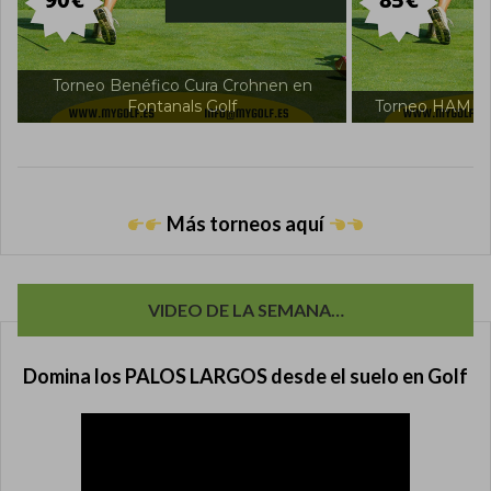
Torneo Int
Torneo HAMILTON en Fontanals Golf
F
Más torneos aquí
VIDEO DE LA SEMANA…
Domina los PALOS LARGOS desde el suelo en Golf