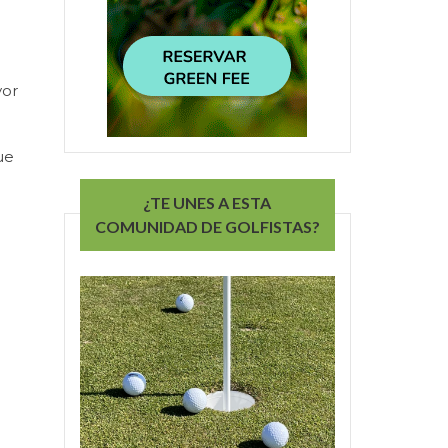
yor
ue
¿TE UNES A ESTA
COMUNIDAD DE GOLFISTAS?