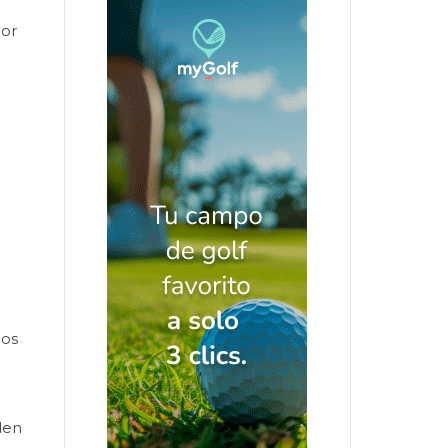
por
mos
den