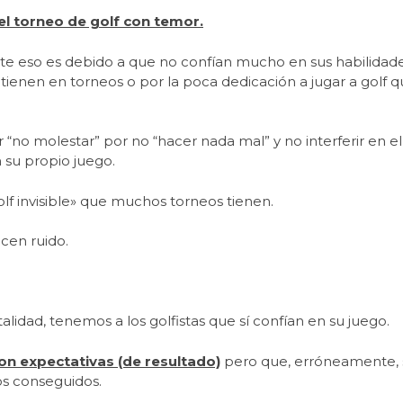
el torneo de golf con temor.
e eso es debido a que no confían mucho en sus habilidade
ienen en torneos o por la poca dedicación a jugar a golf 
“no molestar” por no “hacer nada mal” y no interferir en el
 su propio juego.
lf invisible» que muchos torneos tienen.
cen ruido.
idad, tenemos a los golfistas que sí confían en su juego.
con expectativas (de resultado)
pero que, erróneamente, 
os conseguidos.