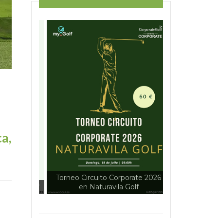
a,
Torneo Circuito Corporate 2026
Tour myGolf 
nals Golf
en Naturavila Golf
://
te