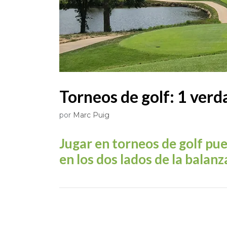
Torneos de golf: 1 verd
por
Marc Puig
Jugar en torneos de golf pue
en los dos lados de la balan
Este artículo ha sido redactado íntegramen
SotaPar .com/] Si vas a usar una parte o el