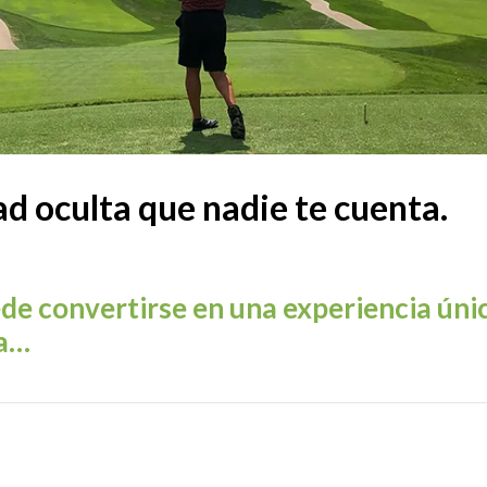
ad oculta que nadie te cuenta.
de convertirse en una experiencia únic
za…
Open britanico en One9club
Torneo OMEGA en Fonta
te por Marc Puig como coach de golf en SotaPar.com [https
 artículo completo, menciona al autor e incluye la URL de es