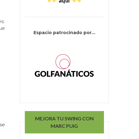
aquí
s;
que
Espacio patrocinado por...
MEJORA TU SWING CON
se
MARC PUIG