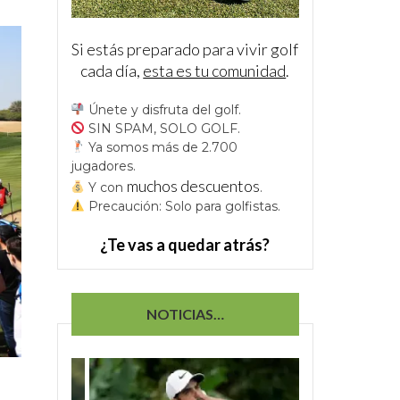
Si estás preparado para vivir golf
cada día,
esta es tu comunidad
.
Únete y disfruta del golf.
SIN SPAM, SOLO GOLF.
Ya somos más de 2.700
jugadores.
muchos descuentos
Y con
.
Precaución: Solo para golfistas.
¿Te vas a quedar atrás?
NOTICIAS…