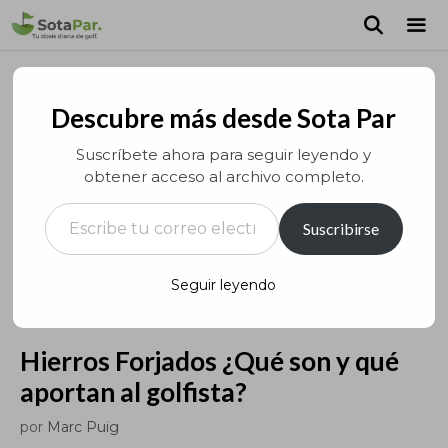
Saltar
al
contenido
MEN
Descubre más desde Sota Par
Suscríbete ahora para seguir leyendo y
obtener acceso al archivo completo.
Escribe tu correo electrónico…
Suscribirse
Seguir leyendo
Hierros Forjados ¿Qué son y qué
aportan al golfista?
por
Marc Puig