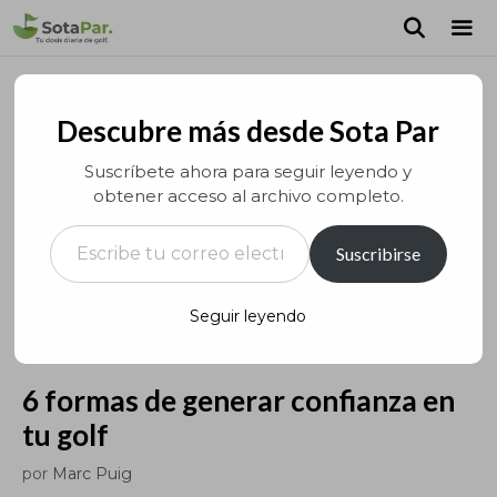
Saltar
al
contenido
MEN
Descubre más desde Sota Par
Suscríbete ahora para seguir leyendo y
obtener acceso al archivo completo.
Escribe tu correo electrónico…
Suscribirse
Seguir leyendo
6 formas de generar confianza en
tu golf
por
Marc Puig