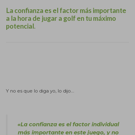
La confianza es el factor más importante
a la hora de jugar a golf en tu máximo
potencial.
Este artículo ha sido redactado íntegramente por
Marc Puig como coach de golf en SotaPar.com
[https:// SotaPar .com/] Si vas a usar una parte o el
artículo completo, menciona al autor e incluye la
URL de este artículo. Gracias.
Y no es que lo diga yo, lo dijo…
«La confianza es el factor individual
más importante en este juego, y no