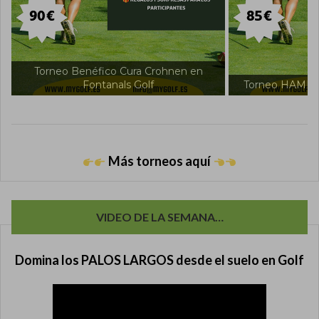
Torneo Intern
Torneo HAMILTON en Fontanals Golf
Fon
Más torneos aquí
VIDEO DE LA SEMANA…
Domina los PALOS LARGOS desde el suelo en Golf