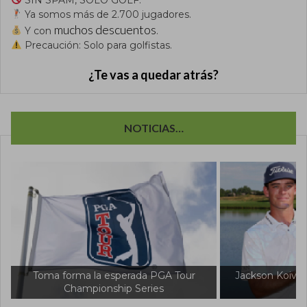
Ya somos más de 2.700 jugadores.
muchos descuentos
Y con
.
Precaución: Solo para golfistas.
¿Te vas a quedar atrás?
NOTICIAS…
rada PGA Tour
Jackson Koivun sacude al mundo del
 Series
golf