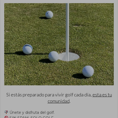
Si estás preparado para vivir golf cada día,
esta es tu
comunidad
.
Únete y disfruta del golf.
SIN SPAM, SOLO GOLF.