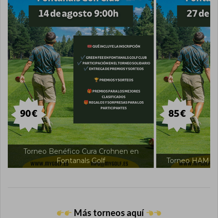
 en
Torneo I
Torneo HAMILTON en Fontanals Golf
Más torneos aquí