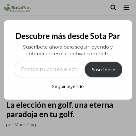
Saltar
al
contenido
MEN
Descubre más desde Sota Par
Suscríbete ahora para seguir leyendo y
obtener acceso al archivo completo.
Escribe tu correo electrónico…
Suscribirse
Seguir leyendo
La elección en golf, una eterna
paradoja en tu golf.
por
Marc Puig