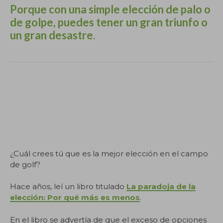
Porque con una simple elección de palo o
de golpe, puedes tener un gran triunfo o
un gran desastre.
Este artículo ha sido redactado íntegramente por
Marc Puig como coach de golf en SotaPar.com
[https:// SotaPar .com/] Si vas a usar una parte o el
artículo completo, menciona al autor e incluye la
URL de este artículo. Gracias.
¿
Cuál crees tú que es la mejor elección en el campo
de golf?
Hace años, leí un libro titulado
La paradoja de la
elección: Por qué más es menos
.
En el libro se advertía de que el exceso de opciones