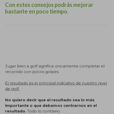
Con estos consejos podrás mejorar
bastante en poco tiempo.
Este artículo ha sido redactado íntegramente por
Marc Puig como coach de golf en SotaPar.com
[https:// SotaPar .com/] Si vas a usar una parte o el
artículo completo, menciona al autor e incluye la
URL de este artículo. Gracias.
Jugar bien a golf significa únicamente completar el
recorrido con pocos golpes.
El resultado es el principal indicativo de nuestro nivel
de golf.
No quiero decir que el resultado sea lo más
importante o que debemos centrarnos en el
resultado.
Todo lo contrario.