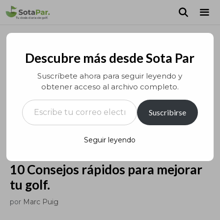
Saltar
al
contenido
MEN
Descubre más desde Sota Par
Suscríbete ahora para seguir leyendo y
obtener acceso al archivo completo.
Escribe tu correo electrónico…
Suscribirse
Seguir leyendo
10 Consejos rápidos para mejorar
tu golf.
por
Marc Puig