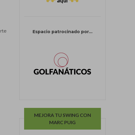
aquí
rte
Espacio patrocinado por...
MEJORA TU SWING CON
MARC PUIG