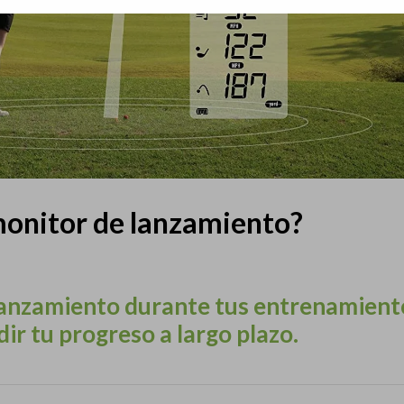
monitor de lanzamiento?
lanzamiento durante tus entrenamient
r tu progreso a largo plazo.
Open britanico en One9club
Torneo OMEGA en Fonta