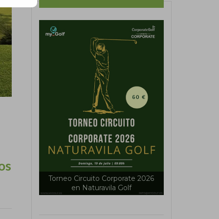
os
Torneo Circuito Corporate 2026
Tour myGolf 
nals Golf
en Naturavila Golf