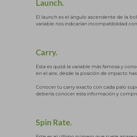
Launch
.
El launch es el ángulo ascendente de la bo
variable nos indicarían incompatibilidad con
Carry.
Esta es quizá la variable más famosa y conoc
en el aire, desde la posición de impacto ha
Conocer tu carry exacto con cada palo supon
debería conocer esta información y compro
Spin Rate.
Este es el último número que suele aparec