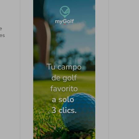
to.
e
es