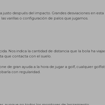
la justo después del impacto. Grandes desviaciones en esta
 las varillas o configuración de palos que jugamos.
ida. Nos indica la cantidad de distancia que la bola ha viaj
sta que contacta con el suelo.
e de gran ayuda a la hora de jugar a golf, cualquier golfis
barla con regularidad.
er, aunque no todos los monitores de lanzamiento