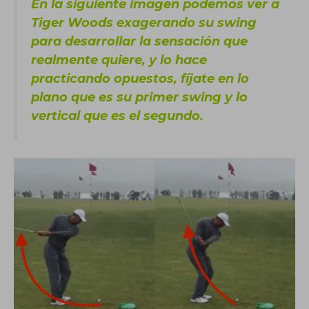
En la siguiente imagen podemos ver a
Tiger Woods exagerando su swing
para desarrollar la sensación que
realmente quiere, y lo hace
practicando opuestos, fíjate en lo
plano que es su primer swing y lo
vertical que es el segundo.