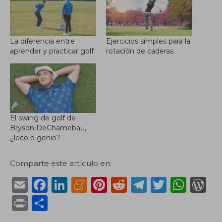
La diferencia entre
Ejercicios simples para la
aprender y practicar golf
rotación de caderas.
El swing de golf de
Bryson DeChamebau,
¿loco o genio?
Comparte este artículo en:
E
F
Li
M
Pi
R
T
T
W
m
a
n
e
n
e
el
w
h
or
P
C
ai
c
k
n
te
d
e
it
a
d
ri
o