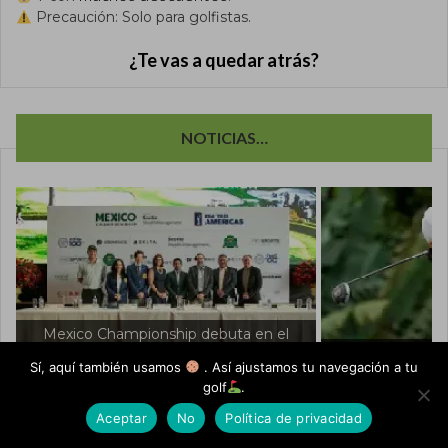
Precaución: Solo para golfistas.
¿Te vas a quedar atrás?
NOTICIAS…
Abraham Ancer firma un Top 5 en Corea
Scottie Scheffl
Sí, aquí también usamos
. Así ajustamos tu navegación a tu
y llega encendido a LIV Golf.
Top 10 tr
golf
.
Espacio patrocinado por...
Aceptar
No
Política de privacidad