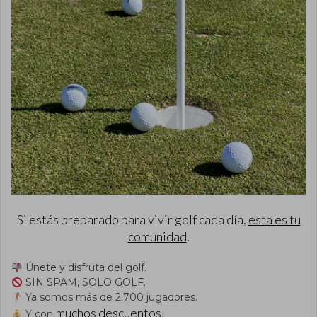
Si estás preparado para vivir golf cada día,
esta es tu
comunidad
.
Únete y disfruta del golf.
SIN SPAM, SOLO GOLF.
Ya somos más de 2.700 jugadores.
muchos descuentos
Y con
.