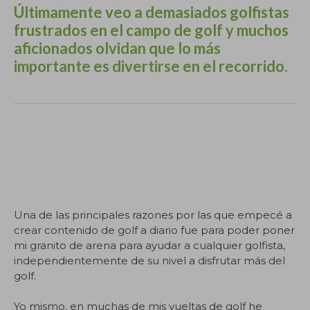
Últimamente veo a demasiados golfistas
frustrados en el campo de golf y muchos
aficionados olvidan que lo más
importante es divertirse en el recorrido.
Este artículo ha sido redactado íntegramente por
Marc Puig como coach de golf en SotaPar.com
[https:// SotaPar .com/] Si vas a usar una parte o el
artículo completo, menciona al autor e incluye la
URL de este artículo. Gracias.
Una de las principales razones por las que empecé a
crear contenido de golf a diario fue para poder poner
mi granito de arena para ayudar a cualquier golfista,
independientemente de su nivel a disfrutar más del
golf.
Yo mismo, en muchas de mis vueltas de golf he