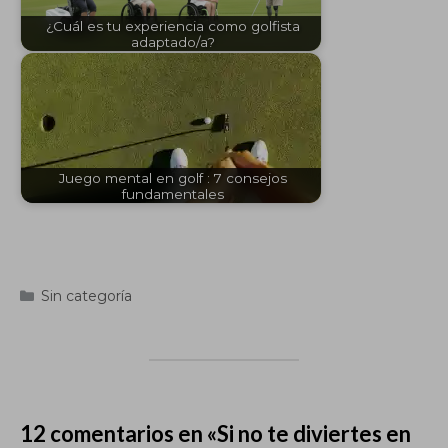
¿Cuál es tu experiencia como golfista
adaptado/a?
Juego mental en golf : 7 consejos
fundamentales
Categorías
Sin categoría
12 comentarios en «Si no te diviertes en