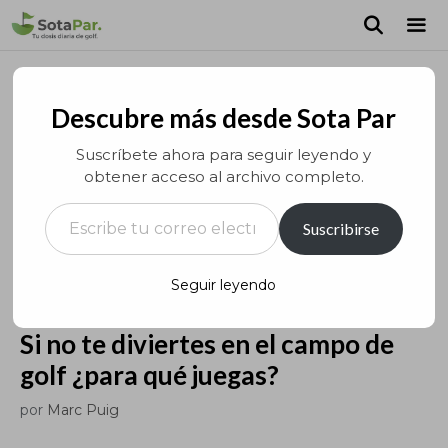
Saltar
al
contenido
MEN
Descubre más desde Sota Par
Suscríbete ahora para seguir leyendo y
obtener acceso al archivo completo.
Escribe tu correo electrónico…
Suscribirse
Seguir leyendo
Si no te diviertes en el campo de
golf ¿para qué juegas?
por
Marc Puig