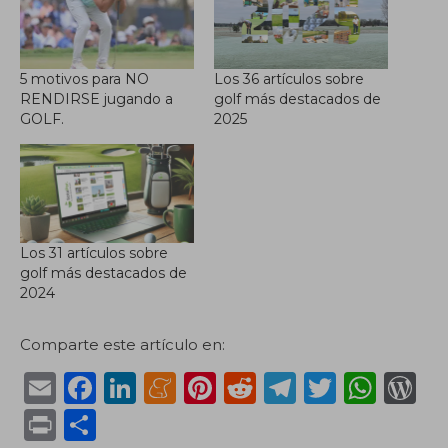
5 motivos para NO
Los 36 artículos sobre
RENDIRSE jugando a
golf más destacados de
GOLF.
2025
Los 31 artículos sobre
golf más destacados de
2024
Comparte este artículo en:
E
F
Li
M
Pi
R
T
T
W
m
a
n
e
n
e
el
w
h
or
P
C