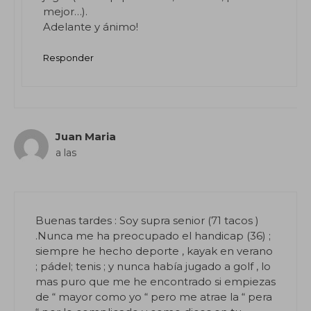
mejor…).
Adelante y ánimo!
Responder
Juan Maria
a las
Buenas tardes : Soy supra senior (71 tacos )
.Nunca me ha preocupado el handicap (36) ;
siempre he hecho deporte , kayak en verano
; pádel; tenis ; y nunca había jugado a golf , lo
mas puro que me he encontrado si empiezas
de “ mayor como yo “ pero me atrae la “ pera