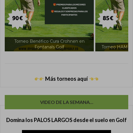
Torneo Intern
Torneo HAMILTON en Fontanals Golf
Fon
Más torneos aquí
VIDEO DE LA SEMANA…
Domina los PALOS LARGOS desde el suelo en Golf