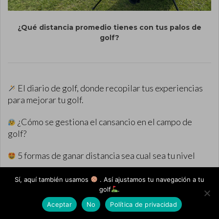
¿Qué distancia promedio tienes con tus palos de
golf?
El diario de golf, donde recopilar tus experiencias
para mejorar tu golf.
¿Cómo se gestiona el cansancio en el campo de
golf?
5 formas de ganar distancia sea cual sea tu nivel
El efecto placebo en el golf: Un gran aliado que
Sí, aquí también usamos
. Así ajustamos tu navegación a tu
condiciona tu juego.
golf
.
Aceptar
No
Política de privacidad