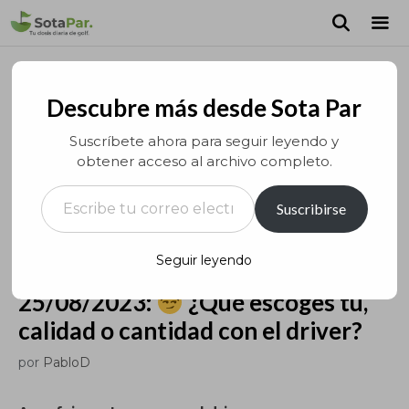
Saltar
al
contenido
MEN
Descubre más desde Sota Par
Suscríbete ahora para seguir leyendo y
obtener acceso al archivo completo.
Escribe tu correo electrónico…
Suscribirse
Seguir leyendo
25/08/2023:
¿Qué escoges tú,
calidad o cantidad con el driver?
por
PabloD