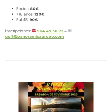
Socios:
80€
+18 años:
120€
Sub18:
90€
Inscripciones:
964 49 30 72
–
golf@panoramicagrupo.com
.