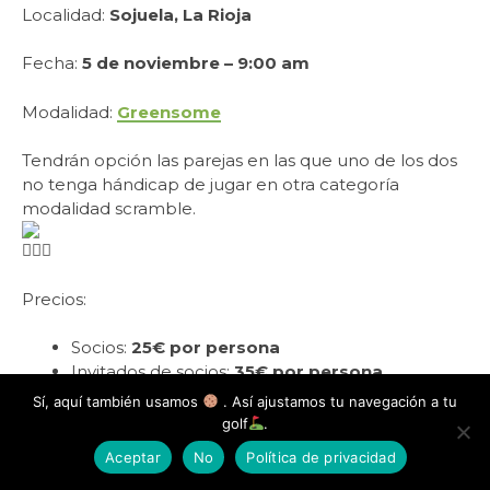
Localidad:
Sojuela, La Rioja
Fecha:
5 de noviembre – 9:00 am
Modalidad:
Greensome
Tendrán opción las parejas en las que uno de los dos
no tenga hándicap de jugar en otra categoría
modalidad scramble.
Precios:
Socios:
25€ por persona
Invitados de socios:
35€ por persona
Sí, aquí también usamos
. Así ajustamos tu navegación a tu
Inscripciones:
941 446 710
–
golf
.
comercial@clubdecamposojuela.com
Aceptar
No
Política de privacidad