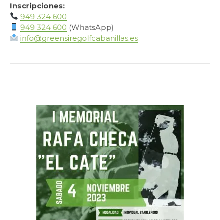
Inscripciones:
949 324 600
949 324 600
(WhatsApp)
info@greensiregolfcabanillas.es
.