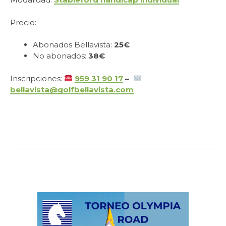
Precio:
Abonados Bellavista:
25€
No abonados:
38€
Inscripciones:
959 31 90 17
–
bellavista@golfbellavista.com
.
.
.