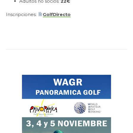
Adultos no socios:
22€
Inscripciones:
GolfDirecto
.
.
.