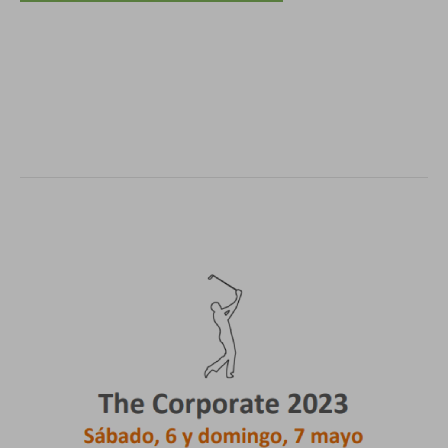
.
.
.
.
.