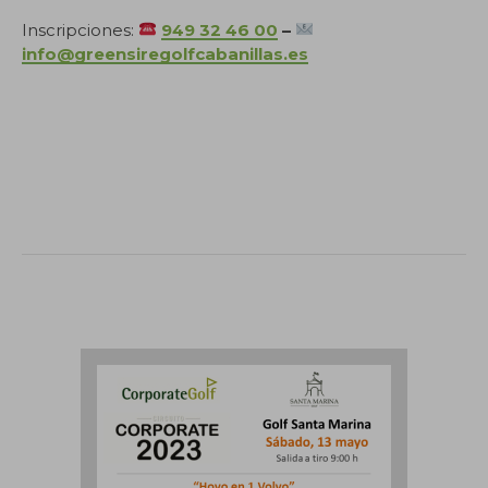
Inscripciones:
949 32 46 00
–
info@greensiregolfcabanillas.es
.
.
.
.
.