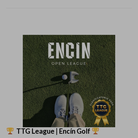
TTG League | Encín Golf