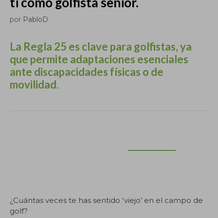
ti como golfista senior.
por
PabloD
La Regla 25 es clave para golfistas, ya
que permite adaptaciones esenciales
ante discapacidades físicas o de
movilidad.
Este artículo ha sido redactado íntegramente por
PabloD como coach de golf en
SotaPar.com
[https://
SotaPar .com/] Si vas a usar una parte o el artículo
completo, menciona al autor e incluye la URL de
este artículo. Gracias.
¿Cuántas veces te has sentido ‘viejo’ en el campo de
golf?