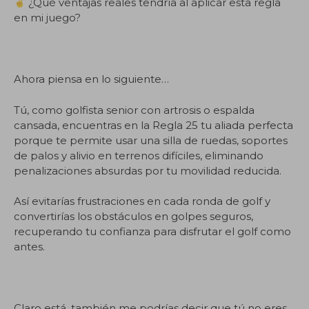
¿Qué ventajas reales tendría al aplicar esta regla
en mi juego?
.
Ahora piensa en lo siguiente…
Tú, como golfista senior con artrosis o espalda
cansada, encuentras en la Regla 25 tu aliada perfecta
porque te permite usar una silla de ruedas, soportes
de palos y alivio en terrenos difíciles, eliminando
penalizaciones absurdas por tu movilidad reducida.
Así evitarías frustraciones en cada ronda de golf y
convertirías los obstáculos en golpes seguros,
recuperando tu confianza para disfrutar el golf como
antes.
.
Claro está, también me podrías decir que tú no eres