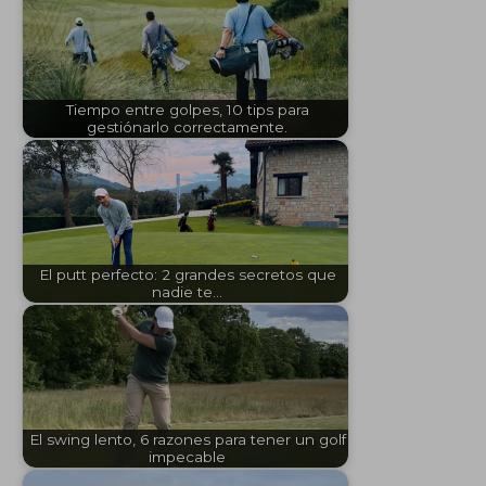
t
p
o
n
m
m
p
ss
ar
o
e
p
ti
k
r
Tiempo entre golpes, 10 tips para
gestiónarlo correctamente.
El putt perfecto: 2 grandes secretos que
nadie te…
El swing lento, 6 razones para tener un golf
impecable