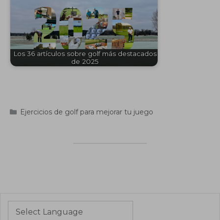
Los 36 artículos sobre golf más destacados
de 2025
Categorías
Ejercicios de golf para mejorar tu juego