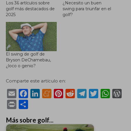
Los 36 artículos sobre
¿Necesito un buen
golf más destacados de
swing para triunfar en el
2025
golf?
El swing de golf de
Bryson DeChamebau,
¿loco o genio?
Comparte este artículo en:
E
F
Li
M
Pi
R
T
T
W
m
a
n
e
n
e
el
w
h
or
P
C
ai
c
k
n
te
d
e
it
a
d
ri
o
l
e
e
e
re
di
g
te
ts
P
Más sobre golf...
n
m
b
dI
a
st
t
ra
r
A
re