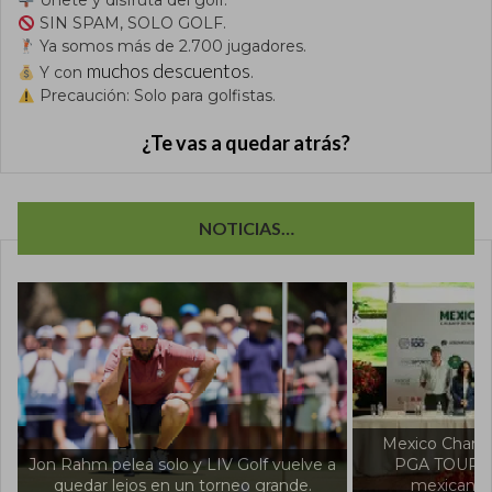
Únete y disfruta del golf.
SIN SPAM, SOLO GOLF.
Ya somos más de 2.700 jugadores.
muchos descuentos
Y con
.
Precaución: Solo para golfistas.
¿Te vas a quedar atrás?
NOTICIAS…
Mexico Champion
Jon Rahm pelea solo y LIV Golf vuelve a
PGA TOUR Amér
quedar lejos en un torneo grande.
mexicanos e