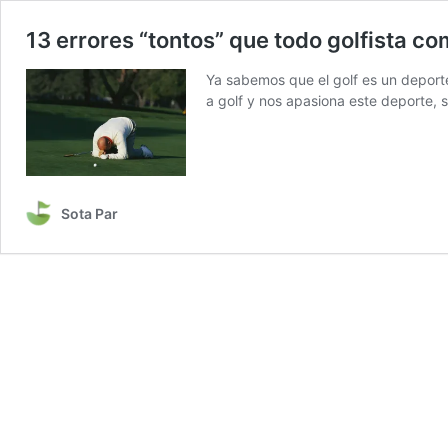
13 errores “tontos” que todo golfista c
Ya sabemos que el golf es un deport
a golf y nos apasiona este deporte,
Sota Par